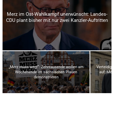
Merz im Ost-Wahlkampf unerwünscht: Landes-
CDU plant bisher mit nur zwei Kanzler-Auftritten
„Merz muss weg!“: Zehntausende wollen am
Verteidigu
Wochenende im sächsischen Plauen
auf: Meh
demonstrieren