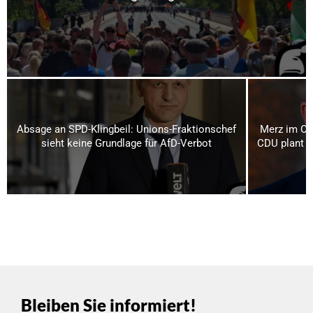
Absage an SPD-Klingbeil: Unions-Fraktionschef
Merz im Os
sieht keine Grundlage für AfD-Verbot
CDU plant bi
Bleiben Sie informiert!