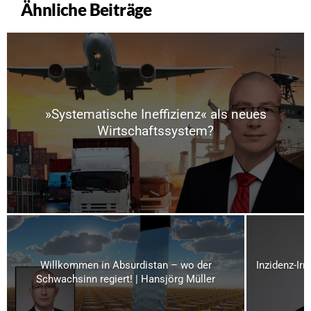
Ähnliche Beiträge
»Systematische Ineffizienz« als neues
Wirtschaftssystem?
Willkommen in Absurdistan – wo der
Inzidenz-Irr
Schwachsinn regiert! | Hansjörg Müller
E