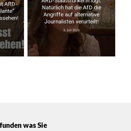
ARD-Staatsfunkerin lügt:
it ARD-
Natürlich hat die AfD die
ilante“
Angriffe auf alternative
ussehen!
Journalisten verurteilt!
6. Juli 2026
funden was Sie