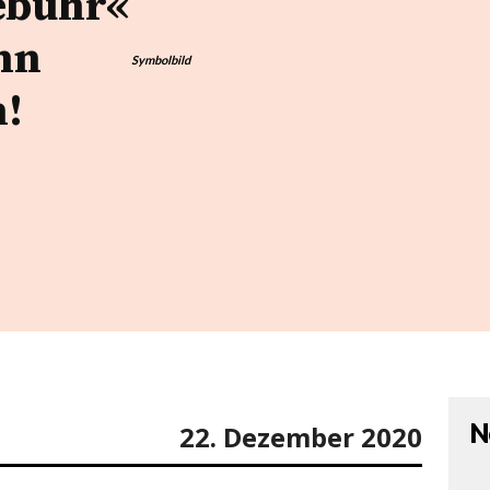
ebühr«
nn
Symbolbild
n!
N
22. Dezember 2020