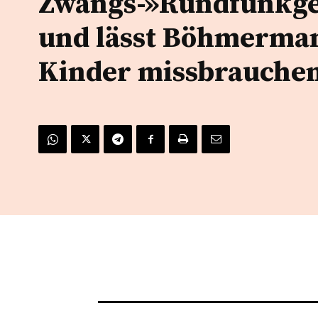
Zwangs-»Rundfunkg
und lässt Böhmerma
Kinder missbrauche