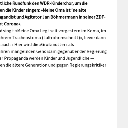
htliche Rundfunk den WDR-Kinderchor, um die
n die Kinder singen: »Meine Oma ist ’ne alte
pagandist und Agitator Jan Böhmermann in seiner ZDF-
at Corona«.
d singt: »Meine Oma liegt seit vorgestern im Koma, im
 ihrem Tracheostoma (Luftröhrenschnitt)«, bevor dann
 auch.«
Hier wird die »Großmutter« als
e ihren mangelnden Gehorsam gegenüber der Regierung
ter Propaganda werden Kinder und Jugendliche —
 die ältere Generation und gegen Regierungskritiker