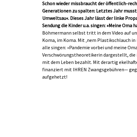
Schon wieder missbraucht der öffentlich-rec
Generationen zu spalten: Letztes Jahr musste
Umweltsau«. Dieses Jahr lässt der linke Pro
Sendung die Kinder u.a. singen: »Meine Oma h
Böhmermann selbst tritt in dem Video auf un
Koma, im Koma. Mit ‚nem Plastikschlauch in
alle singen: »Pandemie vorbei und meine Oma
Verschwörungstheoretikerin dargestellt, di
mit dem Leben bezahlt. Mit derartig ekelhaf
finanziert mit IHREN Zwangsgebühren— gegen
aufgehetzt!