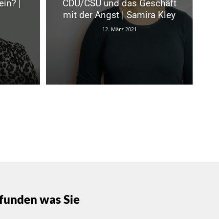
in? |
CDU/CSU und das Geschäft
mit der Angst | Samira Kley
12. März 2021
funden was Sie