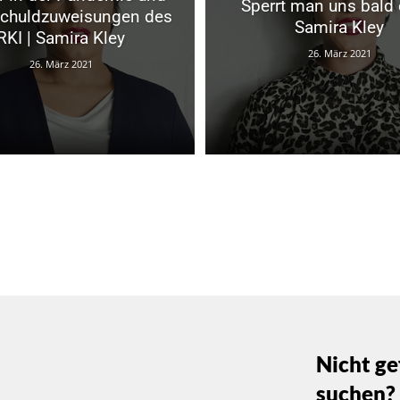
Sperrt man uns bald e
Schuldzuweisungen des
Samira Kley
RKI | Samira Kley
26. März 2021
26. März 2021
Nicht ge
suchen?