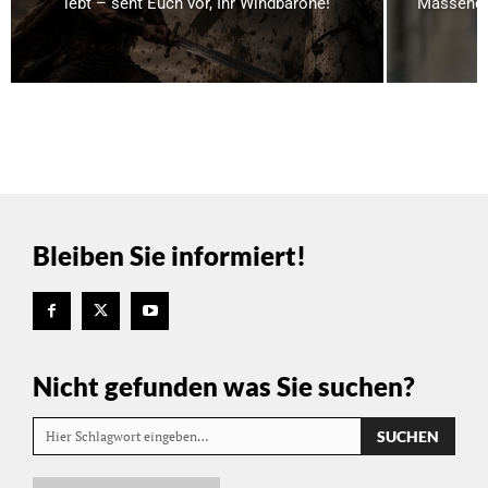
lebt – seht Euch vor, Ihr Windbarone!
Massenen
Bleiben Sie informiert!
Nicht gefunden was Sie suchen?
SUCHEN
Hier Schlagwort eingeben…