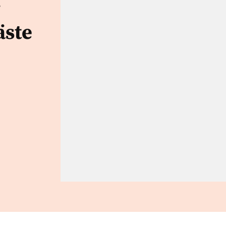
r
äste