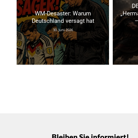
D
WM-Desaster: Warum
„Herma
Deutschland versagt hat
–
30. Juni 2026
Bleiben Sie informiert!