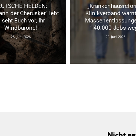
EUTSCHE HELDEN:
„Krankenhausrefor
nn der Cherusker“ lebt
Klinikverband warnt
 seht Euch vor, Ihr
Massenentlassung
Windbarone!
140.000 Jobs we
28. Juni 2026
22. Juni 2026
Nicht ge