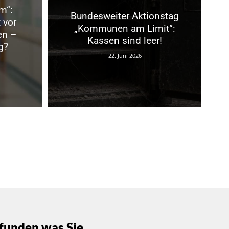
m“:
Bundesweiter Aktionstag
 vor
„Kommunen am Limit“:
en –
Kassen sind leer!
g?
22. Juni 2026
funden was Sie