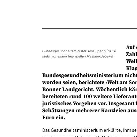
Auf 
Bundesgesundheitsminister Jens Spahn (CDU)
Zahl
steht vor einem finanziellen Masken-Debakel
Well
Klag
Bundesgesundheitsministerium nicht o
worden seien, berichtete ›Welt am So
Bonner Landgericht. Wöchentlich kä
bereiteten rund 100 weitere Lieferan
juristisches Vorgehen vor. Insgesamt
Schätzungen mehrerer Kanzleien aus
Euro ein.
Das Gesundheitsministerium erklärte, ihm se