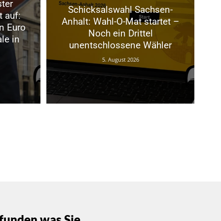
ter
Schicksalswahl Sachsen-
t auf:
Anhalt: Wahl-O-Mat startet –
n Euro
Noch ein Drittel
le in
unentschlossene Wähler
5. August 2026
funden was Sie