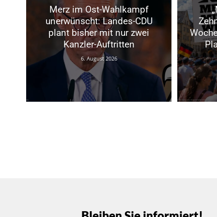
Merz im Ost-Wahlkampf
„
unerwünscht: Landes-CDU
Zeh
plant bisher mit nur zwei
Woche
Kanzler-Auftritten
Pl
6. August 2026
Bleiben Sie informiert!