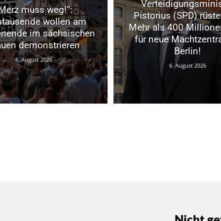
Verteidigungsminis
Merz muss weg!“:
Pistorius (SPD) rüste
ntausende wollen am
Mehr als 400 Millione
nende im sächsischen
für neue Machtzentra
auen demonstrieren
Berlin!
6. August 2026
6. August 2026
Nicht ge