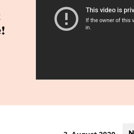
t
!
N