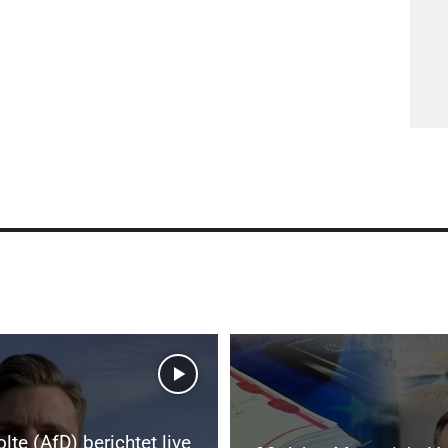
lte (AfD) berichtet live