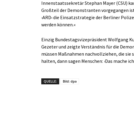
Innenstaatssekretär Stephan Mayer (CSU) kan
Großteil der Demonstranten vorgegangen ist«
›ARD‹ die Einsatzstrategie der Berliner Poliz
werden können.«
Einzig Bundestagsvizepräsident Wolfgang Kub
Gezeter und zeigte Verständnis für die Demo
müssen Maßnahmen nachvollziehen, die sie se
halten, dann sagen Menschen: ›Das mache ich 
QUELLE:
Bild: dpa