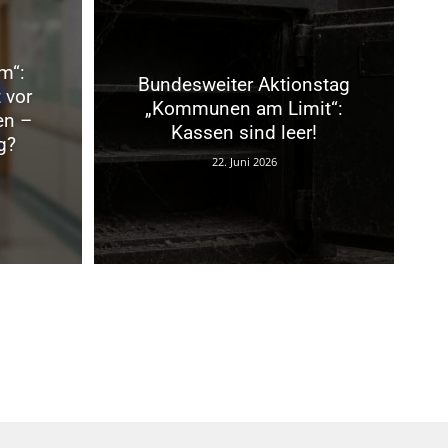
m“:
Bundesweiter Aktionstag
 vor
„Kommunen am Limit“:
en –
Kassen sind leer!
g?
22. Juni 2026