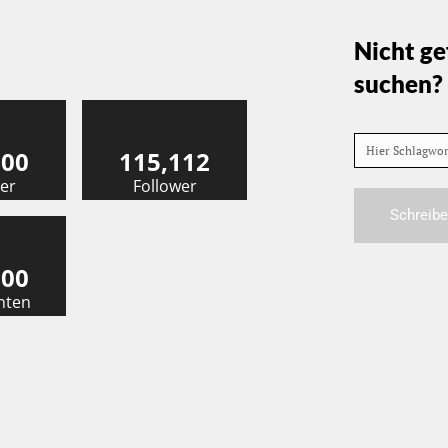
Nicht ge
suchen?
Hier Schlagwo
000
115,112
er
Follower
Schreibe
000
nten