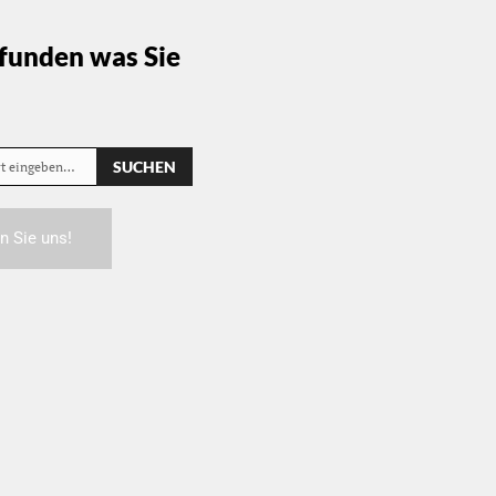
funden was Sie
SUCHEN
rt eingeben…
n Sie uns!