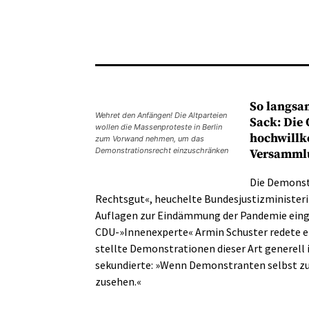
So langsam
Wehret den Anfängen! Die Altparteien
Sack: Die
wollen die Massenproteste in Berlin
hochwillk
zum Vorwand nehmen, um das
Demonstrationsrecht einzuschränken
Versammlu
Die Demonstr
Rechtsgut«, heuchelte Bundesjustizministeri
Auflagen zur Eindämmung der Pandemie einge
CDU-»Innenexperte« Armin Schuster redete er
stellte Demonstrationen dieser Art generell 
sekundierte: »Wenn Demonstranten selbst zum
zusehen.«