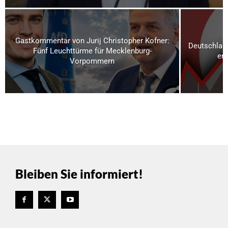
Gastkommentar von Jurij Christopher Kofner:
Deutschland
Fünf Leuchttürme für Mecklenburg-
ern
Vorpommern
Bleiben Sie informiert!