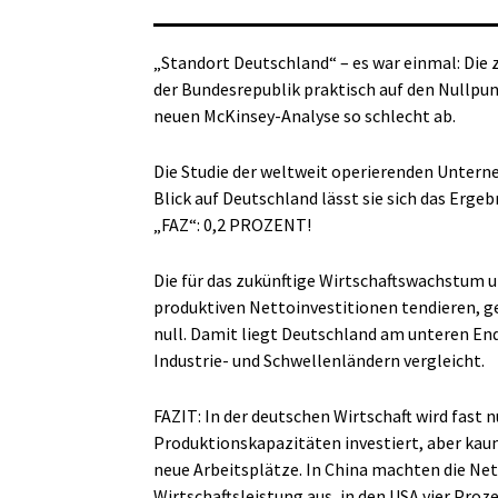
„Standort Deutschland“ – es war einmal: Die z
der Bundesrepublik praktisch auf den Nullpun
neuen McKinsey-Analyse so schlecht ab.
Die Studie der weltweit operierenden Untern
Blick auf Deutschland lässt sie sich das Erge
„FAZ“: 0,2 PROZENT!
Die für das zukünftige Wirtschaftswachstum 
produktiven Nettoinvestitionen tendieren, g
null. Damit liegt Deutschland am unteren Ende
Industrie- und Schwellenländern vergleicht.
FAZIT: In der deutschen Wirtschaft wird fast 
Produktionskapazitäten investiert, aber kau
neue Arbeitsplätze. In China machten die Ne
Wirtschaftsleistung aus, in den USA vier Pro