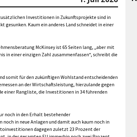
usätzlichen Investitionen in Zukunftsprojekte sind in
kt gesunken. Kaum ein anderes Land schneidet in einer
ehmensberatung McKinsey ist 65 Seiten lang, „aber mit
bnis in einer einzigen Zahl zusammenfassen“, schreibt die
und somit für den zukünftigen Wohlstand entscheidenden
emessen an der Wirtschaftsleistung, hierzulande gegen
 einer Rangliste, die Investitionen in 34 führenden
nur noch in den Erhalt bestehender
m noch in neue Anlagen und damit auch kaum noch in
ttoinvestitionen dagegen zuletzt 23 Prozent der
zent, in der gesamten EU immerhin noch zwei Prozent.