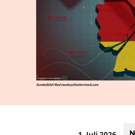
Symbolbild I Red monkey/shutterstock.com
N
1. Juli 2026