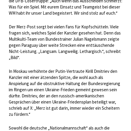
die DFB-Losertruppe: „Auch wenn das Ausscheiden schmerzt:
Was für ein Spiel. Mit eurem Einsatz und Teamgeist bei dieser
WM habt ihr unser Land begeistert. Wir sind stolz auf euch.“
Der Merz-Post sorgt bei vielen Fans für Kopfschütteln. Viele
fragen sich, welches Spiel der Kanzler gesehen hat. Denn das
Multikulti-Team von Bundestrainer Julian Nagelsmann zeigte
gegen Paraguay über weite Strecken eine enttäuschende
Nicht-Leistung. „Langsam. Langweilig. Lethargisch.“, schreibt
„Bild“.
In Moskau verhöhnte der Putin-Vertraute Kirill Dmitriev den
Kanzler mit einer ätzenden Spitze, die wohl auch als
Anspielung auf die obstruktive Haltung der Bundesregierung
im Ringen um einen Ukraine-Frieden gemeint gewesen sein
dürfte. Dmitriev, der an den russisch-amerikanischen
Gesprächen über einen Ukraine-Friedensplan beteiligt war,
schrieb auf X: „Merz ist gut darin, immer wieder ein Scheitern
zu fördern.“
Sowohl die deutsche „Nationalmannschaft“ als auch die