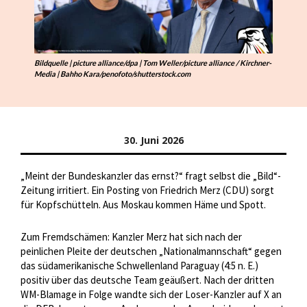
Bildquelle | picture alliance/dpa | Tom Weller/picture alliance / Kirchner-
Media | Bahho Kara/penofoto/shutterstock.com
30. Juni 2026
„Meint der Bundeskanzler das ernst?“ fragt selbst die „Bild“-
Zeitung irritiert. Ein Posting von Friedrich Merz (CDU) sorgt
für Kopfschütteln. Aus Moskau kommen Häme und Spott.
Zum Fremdschämen: Kanzler Merz hat sich nach der
peinlichen Pleite der deutschen „Nationalmannschaft“ gegen
das südamerikanische Schwellenland Paraguay (4:5 n. E.)
positiv über das deutsche Team geäußert. Nach der dritten
WM-Blamage in Folge wandte sich der Loser-Kanzler auf X an