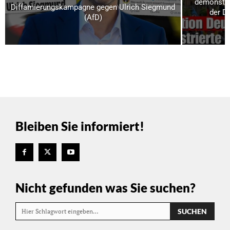
demonstrie
Diffamierungskampagne gegen Ulrich Siegmund
der D
(AfD)
Bleiben Sie informiert!
Nicht gefunden was Sie suchen?
SUCHEN
Hier Schlagwort eingeben…