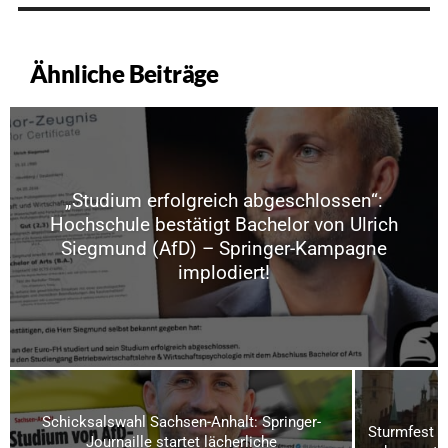
Ähnliche Beiträge
„Studium erfolgreich abgeschlossen“:
Hochschule bestätigt Bachelor von Ulrich
Siegmund (AfD) – Springer-Kampagne
implodiert!
Schicksalswahl Sachsen-Anhalt: Springer-
Sturmfest u
Journaille startet lächerliche