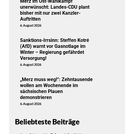
Merz im Ost-Wahlkampf
unerwünscht: Landes-CDU plant
bisher mit nur zwei Kanzler-
Auftritten
6. August 2026
Sanktions-Irrsinn: Steffen Kotré
(AfD) warnt vor Gasnotlage im
Winter – Regierung gefährdet
Versorgung!
6. August 2026
„Merz muss weg!“: Zehntausende
wollen am Wochenende im
sächsischen Plauen
demonstrieren
6. August 2026
Beliebteste Beiträge