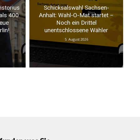
istorius
Schicksalswahl Sachsen-
als 400
Anhalt: Wahl-O-Mat startet –
neue
Noch ein Drittel
lin!
unentschlossene Wähler
5. August 2026