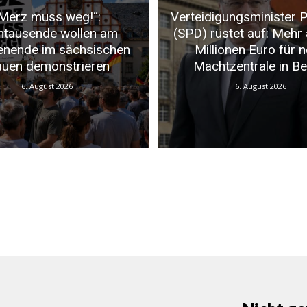
Merz muss weg!“:
Verteidigungsminister P
ntausende wollen am
(SPD) rüstet auf: Mehr 
nende im sächsischen
Millionen Euro für 
auen demonstrieren
Machtzentrale in Ber
6. August 2026
6. August 2026