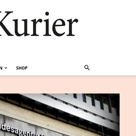
N
SHOP