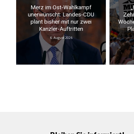
Merz im Ost-Wahlkampf
„
unerwünscht: Landes-CDU
Zeh
plant bisher mit nur zwei
Woche
Kanzler-Auftritten
Pl
6. August 2026