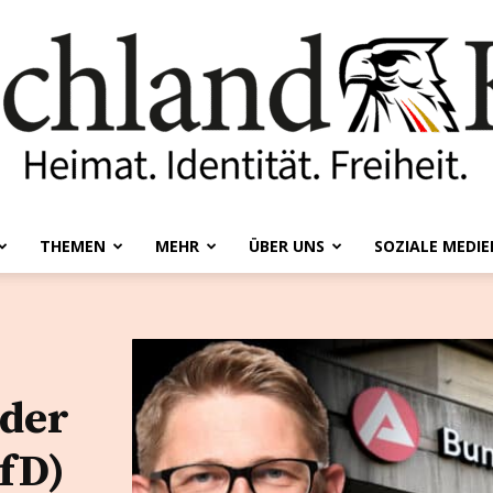
THEMEN
MEHR
ÜBER UNS
SOZIALE MEDIE
Deutschland-
 der
Kurier
fD)