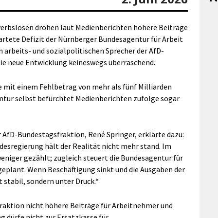
werbslosen drohen laut Medienberichten höhere Beiträge
artete Defizit der Nürnberger Bundesagentur für Arbeit
en arbeits- und sozialpolitischen Sprecher der AfD-
ie neue Entwicklung keineswegs überraschend.
mit einem Fehlbetrag von mehr als fünf Milliarden
entur selbst befürchtet Medienberichten zufolge sogar
r AfD-Bundestagsfraktion, René Springer, erklärte dazu:
esregierung hält der Realität nicht mehr stand. Im
eniger gezählt; zugleich steuert die Bundesagentur für
s geplant. Wenn Beschäftigung sinkt und die Ausgaben der
t stabil, sondern unter Druck.“
Fraktion nicht höhere Beiträge für Arbeitnehmer und
g dürfe nicht zur Ersatzkasse für