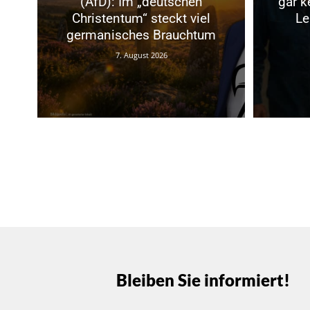
(AfD): Im „deutschen
gar k
Christentum“ steckt viel
Le
germanisches Brauchtum
7. August 2026
Bleiben Sie informiert!