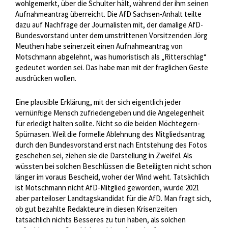
wohlgemerkt, über die Schulter hält, während der ihm seinen
Aufnahmeantrag überreicht. Die AfD Sachsen-Anhalt teilte
dazu auf Nachfrage der Journalisten mit, der damalige AfD-
Bundesvorstand unter dem umstrittenen Vorsitzenden Jörg
Meuthen habe seinerzeit einen Aufnahmeantrag von
Motschmann abgelehnt, was humoristisch als „Ritterschlag“
gedeutet worden sei. Das habe man mit der fraglichen Geste
ausdrücken wollen.
Eine plausible Erklärung, mit der sich eigentlich jeder
vernünftige Mensch zufriedengeben und die Angelegenheit
für erledigt halten sollte. Nicht so die beiden Möchtegern-
Spürnasen. Weil die formelle Ablehnung des Mitgliedsantrag
durch den Bundesvorstand erst nach Entstehung des Fotos
geschehen sei, ziehen sie die Darstellung in Zweifel. Als
wüssten bei solchen Beschlüssen die Beteiligten nicht schon
länger im voraus Bescheid, woher der Wind weht. Tatsächlich
ist Motschmann nicht AfD-Mitglied geworden, wurde 2021
aber parteiloser Landtagskandidat für die AfD. Man fragt sich,
ob gut bezahlte Redakteure in diesen Krisenzeiten
tatsächlich nichts Besseres zu tun haben, als solchen