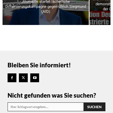
Journaille startet lächerliche
demonstrie
Diffamierungskampagne gegen Ulrich Siegmund
der D
(AfD)
Bleiben Sie informiert!
Nicht gefunden was Sie suchen?
SUCHEN
Hier Schlagwort eingeben…