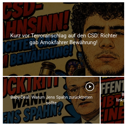
Kurz vor Terroranschlag auf den CSD: Richter
gab Amokfahrer Bewährung!
Br
Baby-Deal: Warum Jens Spahn zurücktreten
links
sollte