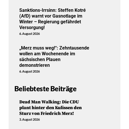
Sanktions-Irrsinn: Steffen Kotré
(AfD) warnt vor Gasnotlage im
Winter – Regierung gefährdet
Versorgung!
6. August 2026
„Merz muss weg!“: Zehntausende
wollen am Wochenende im
sächsischen Plauen
demonstrieren
6. August 2026
Beliebteste Beiträge
Dead Man Walking: Die CDU
plant hinter den Kulissen den
Sturz von Friedrich Merz!
3. August 2026