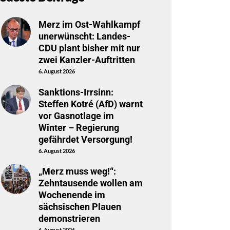
Merz im Ost-Wahlkampf
unerwünscht: Landes-
CDU plant bisher mit nur
zwei Kanzler-Auftritten
6. August 2026
Sanktions-Irrsinn:
Steffen Kotré (AfD) warnt
vor Gasnotlage im
Winter – Regierung
gefährdet Versorgung!
6. August 2026
„Merz muss weg!“:
Zehntausende wollen am
Wochenende im
sächsischen Plauen
demonstrieren
6. August 2026