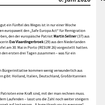
n gut ein Fünftel des Weges ist in nur einer Woche
hen europaweit den „Safe Europa Act“ für Remigration
en, den der europäische Patriot
Martin Sellner
(37) aus
ncerin
Eva Vlaardingerbroek
(29) aus den Niederlanden
el am 30. Mai in Porto (RESUM 26) vorgestellt hatten.
in den ersten drei Tagen zusammen – was für ein
en Bürgerinitiative kommen wenig verwunderlich aus
en gibt: Holland, Italien, Deutschland, Großbritannien
 Patrioten eine Kraft sind, mit der man rechnen muss.
 dem Laufenden – lasst uns die Zahl noch weiter steigern
rbroek auf Instagram. „A huge thank you to everyone“