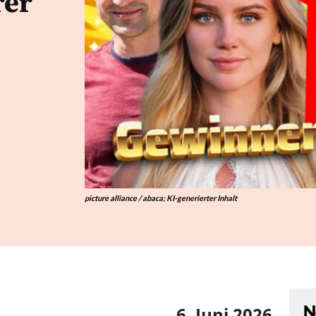
rer
picture alliance / abaca; KI-generierter Inhalt
N
6. Juni 2026