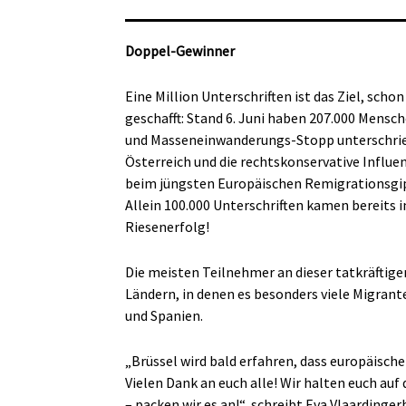
Doppel-Gewinner
Eine Million Unterschriften ist das Ziel, scho
geschafft: Stand 6. Juni haben 207.000 Mensc
und Masseneinwanderungs-Stopp unterschrieb
Österreich und die rechtskonservative Influe
beim jüngsten Europäischen Remigrationsgipf
Allein 100.000 Unterschriften kamen bereits 
Riesenerfolg!
Die meisten Teilnehmer an dieser tatkräftig
Ländern, in denen es besonders viele Migrant
und Spanien.
„Brüssel wird bald erfahren, dass europäische
Vielen Dank an euch alle! Wir halten euch auf
– packen wir es an!“, schreibt Eva Vlaardinge