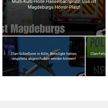
Multi-Kulti-Hölle Hasselbachplatz: Das ist
Magdeburgs Horror-Platz!
Clan-Schießerei in Köln: Beteiligte hätten
Clan-Fehde
längstens abgeschoben werden können!