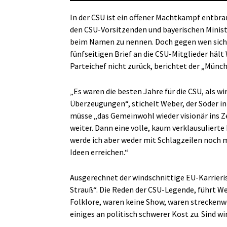
In der CSU ist ein offener Machtkampf entbr
den CSU-Vorsitzenden und bayerischen Ministe
beim Namen zu nennen. Doch gegen wen sich d
fünfseitigen Brief an die CSU-Mitglieder hält
Parteichef nicht zurück, berichtet der „Münc
„Es waren die besten Jahre für die CSU, als w
Überzeugungen“, stichelt Weber, der Söder i
müsse „das Gemeinwohl wieder visionär ins Ze
weiter. Dann eine volle, kaum verklausuliert
werde ich aber weder mit Schlagzeilen noch m
Ideen erreichen.“
Ausgerechnet der windschnittige EU-Karrieris
Strauß“. Die Reden der CSU-Legende, führt Web
Folklore, waren keine Show, waren streckenw
einiges an politisch schwerer Kost zu. Sind w