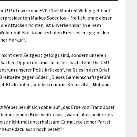
annt! Parteivize und EVP-Chef Manfred Weber geht auf
rpräsidenten Markus Söder los – freilich, ohne diesen
ie Attacken richten, ist unverkennbar. In einem
 Weber mit Kritik und verbalen Breitseiten gegen den
hner Merkur“.
ir nicht dem Zeitgeist gefolgt sind, sondern unseren
n Sachen Opportunismus in nichts nachsteht. Die CSU
ntrum unserer Politik rücken“, heißt es in dem Brief
e Breitseite gegen Söder: „Dieses Gemeinschaftsgefühl
it Klickzahlen, sondern nur mit Kreativität, Mut und
t Weber beruft sich dabei auf „das Erbe von Franz Josef
er in seinem Brief weiter aus, „waren alles andere als
eise nicht mal unterhaltsam. Er mutete seiner Partei
ir heute dazu auch noch bereit?“