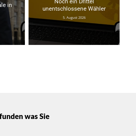
Noch ein Drittel
le in
unentschlossene Wähler
5. August 2026
funden was Sie