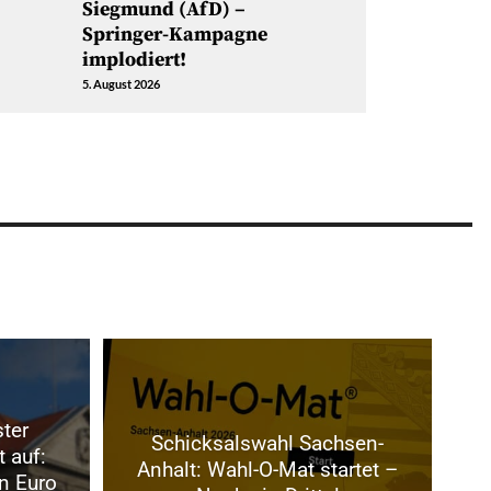
Siegmund (AfD) –
Springer-Kampagne
implodiert!
5. August 2026
ter
Schicksalswahl Sachsen-
t auf:
Anhalt: Wahl-O-Mat startet –
n Euro