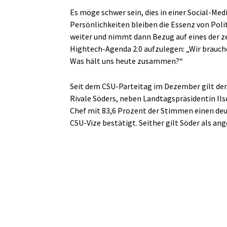
Es möge schwer sein, dies in einer Social-Me
Persönlichkeiten bleiben die Essenz von Polit
weiter und nimmt dann Bezug auf eines der zen
Hightech-Agenda 2.0 aufzulegen: „Wir brauche
Was hält uns heute zusammen?“
Seit dem CSU-Parteitag im Dezember gilt der 
Rivale Söders, neben Landtagspräsidentin Ilse
Chef mit 83,6 Prozent der Stimmen einen deu
CSU-Vize bestätigt. Seither gilt Söder als ang