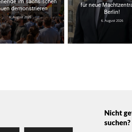
nende im sächsischen
für neue Machtzentra
auen demonstrieren
Berlin!
6. August 2026
6. August 2026
Nicht ge
suchen?