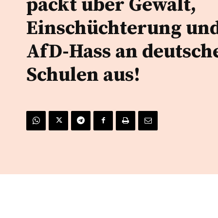
packt über Gewalt,
Einschüchterung un
AfD-Hass an deutsch
Schulen aus!