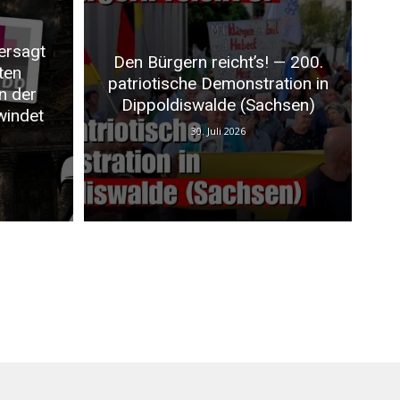
ersagt
Den Bürgern reicht’s! — 200.
ten
patriotische Demonstration in
n der
Dippoldiswalde (Sachsen)
windet
30. Juli 2026