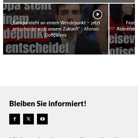
„Europa steht an einem Wendepunkt – jetzt
Festn
entscheidet sich unsere Zukunft“ | Afonso
Ausreiseve
Gonçalves
Bleiben Sie informiert!