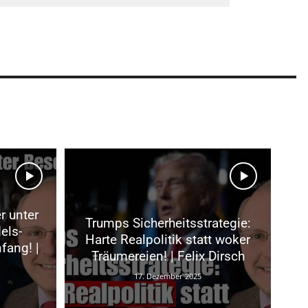
r unter
Trumps Sicherheitsstrategie:
els-
Harte Realpolitik statt woker
fang! |
Träumereien! | Felix Dirsch
17. Dezember 2025