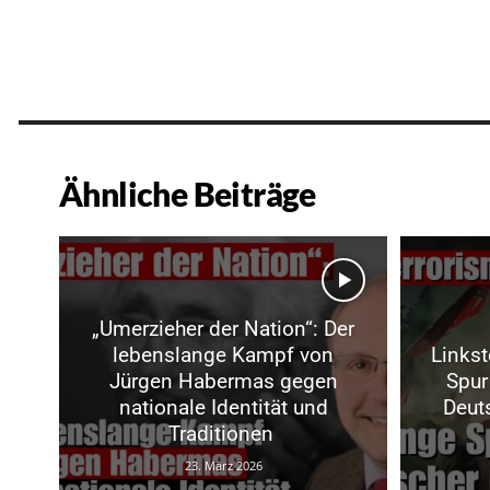
Ähnliche Beiträge
„Umerzieher der Nation“: Der
lebenslange Kampf von
Linkst
Jürgen Habermas gegen
Spur
nationale Identität und
Deuts
Traditionen
23. März 2026