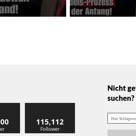
Nicht ge
suchen?
Hier Schlagwo
000
115,112
er
Follower