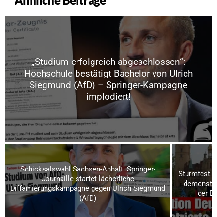
Ähnliche Beiträge
„Studium erfolgreich abgeschlossen“:
Hochschule bestätigt Bachelor von Ulrich
Siegmund (AfD) – Springer-Kampagne
implodiert!
Schicksalswahl Sachsen-Anhalt: Springer-
Sturmfest u
Journaille startet lächerliche
demonstrie
Diffamierungskampagne gegen Ulrich Siegmund
der D
(AfD)