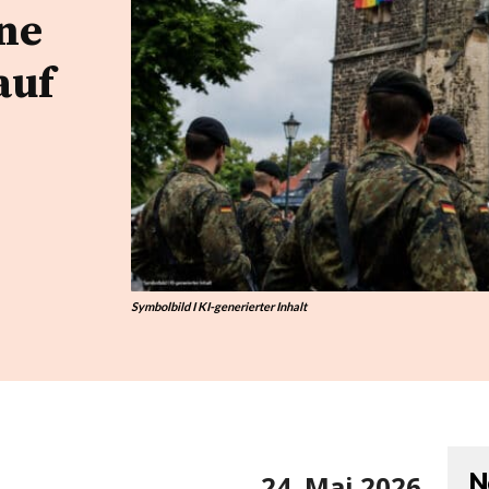
ne
auf
Symbolbild I KI-generierter Inhalt
N
24. Mai 2026