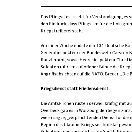
Das Pfingstfest steht für Verständigung, es
den Eindruck, dass Pfingsten für die linksgr
Kriegstreiberei steht!
Vor einer Woche endete der 104. Deutsche Kat
Generalinspekteur der Bundeswehr Carsten Br
Kanzleramt, sowie Heeresinspekteur Christia
Soldaten rührten auf offener Bühne die Krie
Angriffsabsichten auf die NATO. Breuer: „Die B
Kriegsdienst statt Friedensdienst
Die Amtskirchen rüsten derweil kräftig mit a
Overbeck gab es in Würzburg den Segen zur sc
wie er sagte, „verpflichtenden Dienst für di
Beginn des Ukraine-Kriegs sei ihm klar gewo
Soldaten – und zwar nicht zum Sankt-Nimmerl