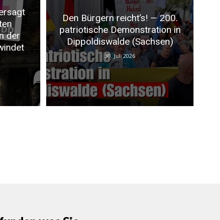
ersagt
Den Bürgern reicht’s! — 200.
ten
patriotische Demonstration in
n der
Dippoldiswalde (Sachsen)
windet
30. Juli 2026