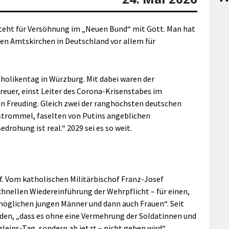
 steht für Versöhnung im „Neuen Bund“ mit Gott. Man hat
ünen Amtskirchen in Deutschland vor allem für
holikentag in Würzburg. Mit dabei waren der
euer, einst Leiter des Corona-Krisenstabes im
n Freuding. Gleich zwei der ranghöchsten deutschen
gstrommel, faselten von Putins angeblichen
edrohung ist real.“ 2029 sei es so weit.
uf. Vom katholischen Militärbischof Franz-Josef
hnellen Wiedereinführung der Wehrpflicht – für einen,
e möglichen jungen Männer und dann auch Frauen“. Seit
rden, „dass es ohne eine Vermehrung der Soldatinnen und
eins-Tag, sondern ab jetzt – nicht gehen wird“.