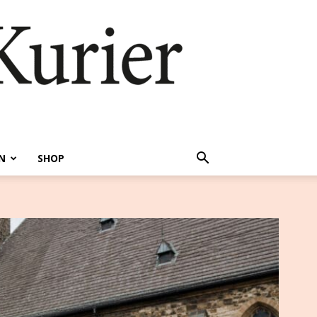
N
SHOP