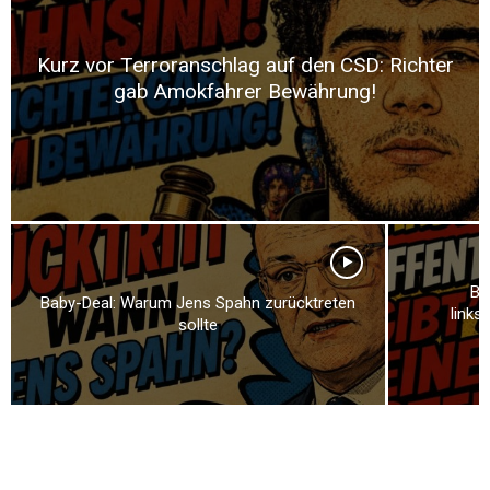
Kurz vor Terroranschlag auf den CSD: Richter
gab Amokfahrer Bewährung!
Br
Baby-Deal: Warum Jens Spahn zurücktreten
links
sollte