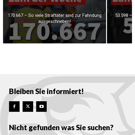
170.667 – So viele Straftäter sind zur Fahndung
53.598 – 
ausgeschrieben!
Bleiben Sie informiert!
Nicht gefunden was Sie suchen?