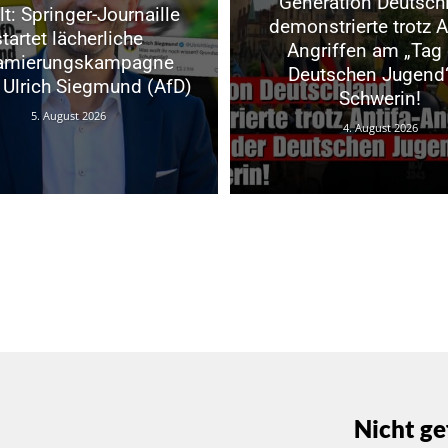
Generation Deutsch
t: Springer-Journaille
demonstrierte trotz A
startet lächerliche
Angriffen am „Tag 
famierungskampagne
Deutschen Jugend“
Ulrich Siegmund (AfD)
Schwerin!
5. August 2026
4. August 2026
Nicht ge