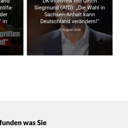
land
DK-Interview mit Ulrich
ntifa-
Siegmund (AfD): „Die Wahl in
der
Sachsen-Anhalt kann
 in
Deutschland verändern!“
1. August 2026
funden was Sie