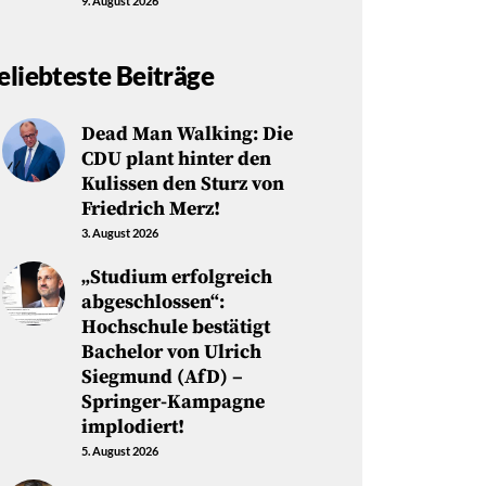
9. August 2026
eliebteste Beiträge
Dead Man Walking: Die
CDU plant hinter den
Kulissen den Sturz von
Friedrich Merz!
3. August 2026
„Studium erfolgreich
abgeschlossen“:
Hochschule bestätigt
Bachelor von Ulrich
Siegmund (AfD) –
Springer-Kampagne
implodiert!
5. August 2026