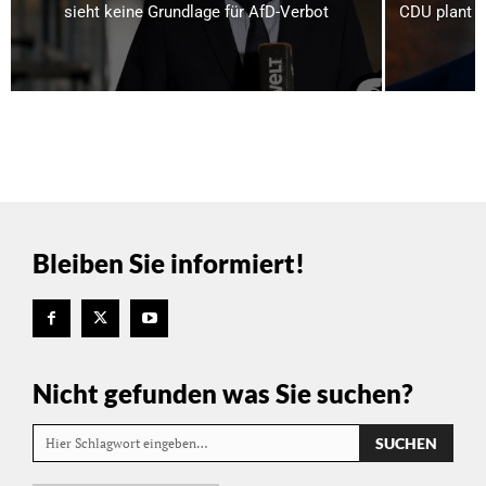
sieht keine Grundlage für AfD-Verbot
CDU plant bi
Bleiben Sie informiert!
Nicht gefunden was Sie suchen?
SUCHEN
Hier Schlagwort eingeben…