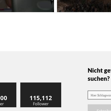
Nicht ge
suchen?
Hier Schlagwo
000
115,112
er
Follower