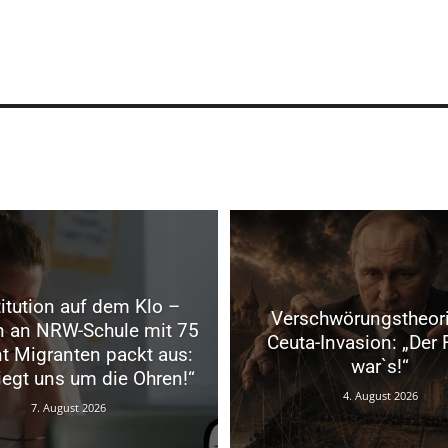
itution auf dem Klo –
Verschwörungstheori
in an NRW-Schule mit 75
Ceuta-Invasion: „Der
t Migranten packt aus:
war`s!“
liegt uns um die Ohren!“
4. August 2026
7. August 2026