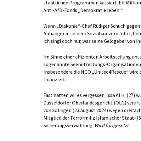
staatlichen Programmen kassiert. Elf Millio
Anti-AfD-Fonds „Demokratie leben!“
Wenn „Diakonie“-Chef Rüdiger Schuch gegen 
Anhänger in seinem Sozialkonzern führt, liefe
ich sing! doch nur, was seine Geldgeber von i
Im Sinne einer effizienten Arbeitsteilung un
sogenannte Seenotrettungs-Organisationen, 
Insbesondere die NGO „United4Rescue“ wird
finanziert.
Fast hätten wir es vergessen: Issa Al H. (27) 
Düsseldorfer Oberlandesgericht (OLG) verurte
von Solingen (23.August 2024) wegen dreifa
Mitglied der Terrormiliz Islamischer Staat (I
Sicherungsverwahrung.
Wird fortgesetzt.