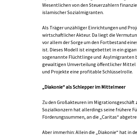
Wesentlichen von den Steuerzahlern finanzie
islamischer Sozialmigranten.
Als Träger unzähliger Einrichtungen und Projek
wirtschaftlicher Akteur. Da liegt die Vermutu
vor allem der Sorge um den Fortbestand ein
ist. Dieses Modell ist eingebettet in ein giga
sogenannte Flüchtlinge und
Asylmigranten be
gewaltigen Umverteilung öffentlicher Mittel s
und Projekte eine profitable Schlüsselrolle.
„Diakonie“ als Schlepper im Mittelmeer
Zu den Großakteuren im Migrationsgeschäft zä
Sozialkonzern hat allerdings seine frühere F
Förderungssummen, an die „Caritas“ abgetre
Aber immerhin: Allein die „Diakonie“ hat in d