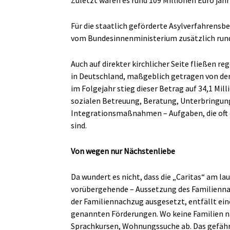
Zuletzt waren es rund 109 Millionen Euro jähr
Für die staatlich geförderte Asylverfahrensbe
vom Bundesinnenministerium zusätzlich rund 
Auch auf direkter kirchlicher Seite fließen 
in Deutschland, maßgeblich getragen von der 
im Folgejahr stieg dieser Betrag auf 34,1 Mil
sozialen Betreuung, Beratung, Unterbringu
Integrationsmaßnahmen – Aufgaben, die oft d
sind.
Von wegen nur Nächstenliebe
Da wundert es nicht, dass die „Caritas“ am la
vorübergehende – Aussetzung des Familiennach
der Familiennachzug ausgesetzt, entfällt ein
genannten Förderungen. Wo keine Familien n
Sprachkursen, Wohnungssuche ab. Das gefährde