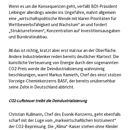
Wenn es um die Konsequenzen geht, verfällt BDI-Präsident
Leibinger allerdings wieder ins Ungefähre, mahnt allgemein
eine „wirtschaftspolitische Wende mit klaren Prioritäten für
Wettbewerbsfähigkeit und Wachstum“ an und fordert
„Strukturreformen“, Konzentration auf Investitionsausgaben
und Bürokratieabbau.
All das ist richtig, kratzt aber erst mal nur an der Oberfläche.
Andere Industrielenker reden bereits deutlicher Klartext: Die
künstliche Verteuerung von Energie durch den sogenannten
CO2-Preis werde die Deindustrialisierung wahnsinnig
beschleunigen, warnt Markus Kamieth, Chef des einst stolzen
Vorzeige-Chemiekonzerns BASF, der bereits unübersehbar
seine Zelte in Deutschland abbricht.
CO2-Luftsteuer treibt die Deindustrialisierung
Christian Kullmann, Chef des Evonik-Konzerns, geht ebenfalls
scharf mit der Lüge vom „markwirtschaftlichen Instrument“
der CO2-Bepreisung. Die „Klima“-Kaiser stehen ohne Kleider