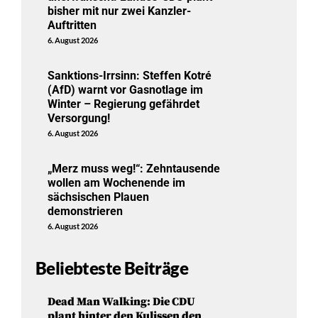
bisher mit nur zwei Kanzler-
Auftritten
6. August 2026
Sanktions-Irrsinn: Steffen Kotré
(AfD) warnt vor Gasnotlage im
Winter – Regierung gefährdet
Versorgung!
6. August 2026
„Merz muss weg!“: Zehntausende
wollen am Wochenende im
sächsischen Plauen
demonstrieren
6. August 2026
Beliebteste Beiträge
Dead Man Walking: Die CDU
plant hinter den Kulissen den