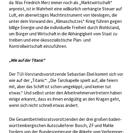
da: Was Friedrich Merz immer noch als „Marktwirtschaft“
anpreist, ist in Wahrheit eine willkürlich verhängte Steuer auf
Luft, ein aberwitziges Machtinstrument von Ideologen, die
unter dem Vorwand des „Klimaschutzes“ Krieg führen gegen
billige Energie und die individuelle Freiheit durch Wohlstand,
um Bürger und Wirtschaft in die Abhängigkeit vom Staat zu
treiben und eine ökosozialistische Plan- und
Kontrollwirtschaft einzuführen.
„Wie auf der Titanic“
Der TUI-Vorstandsvorsitzende Sebastian Ebel kommt sich vor
wie auf der „Titanic“: „Die Tanzkapelle spielt auf, alle feiern
mit, aber das Schiff ist schon umgekippt, und keiner tut
etwas.“ Und selbst unter den Arbeitnehmervertretern haben
einige erkannt, dass es ihnen endgültig an den Kragen geht,
wenn sich nicht schnell etwas ändert.
Die Gesamtbetriebsratsvorsitzenden der drei großen baden-
württembergischen Autozulieferer Bosch, ZF und Mahle
fordern von der Bundesregierung die Abkehr vom Verbrenner-