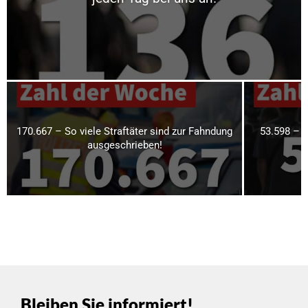
170.667 – So viele Straftäter sind zur Fahndung
53.598 – 
ausgeschrieben!
Bleiben Sie informiert!