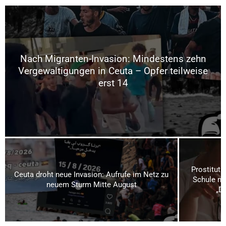
Nach Migranten-Invasion: Mindestens zehn
Vergewaltigungen in Ceuta – Opfer teilweise
erst 14
Prostituti
Ceuta droht neue Invasion: Aufrufe im Netz zu
Schule mi
neuem Sturm Mitte August
„Da