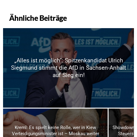
Ähnliche Beiträge
„Alles ist möglich“: Spitzenkandidat Ulrich
Siegmund stimmt die AfD in Sachsen-Anhalt
auf Sieg ein!
Kreml: Es spielt keine Rolle, wer in Kiew
Showdown i
Verteidigungsminister ist – Moskau weiter
Steuerse