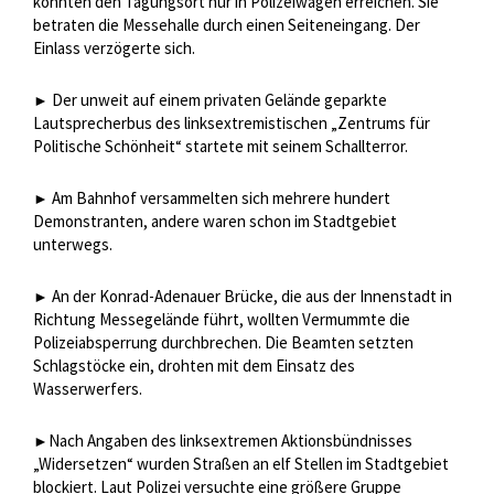
konnten den Tagungsort nur in Polizeiwagen erreichen. Sie
betraten die Messehalle durch einen Seiteneingang. Der
Einlass verzögerte sich.
Der unweit auf einem privaten Gelände geparkte
►
Lautsprecherbus des linksextremistischen „Zentrums für
Politische Schönheit“ startete mit seinem Schallterror.
Am Bahnhof versammelten sich mehrere hundert
►
Demonstranten, andere waren schon im Stadtgebiet
unterwegs.
An der Konrad-Adenauer Brücke, die aus der Innenstadt in
►
Richtung Messegelände führt, wollten Vermummte die
Polizeiabsperrung durchbrechen. Die Beamten setzten
Schlagstöcke ein, drohten mit dem Einsatz des
Wasserwerfers.
Nach Angaben des linksextremen Aktionsbündnisses
►
„Widersetzen“ wurden Straßen an elf Stellen im Stadtgebiet
blockiert. Laut Polizei versuchte eine größere Gruppe