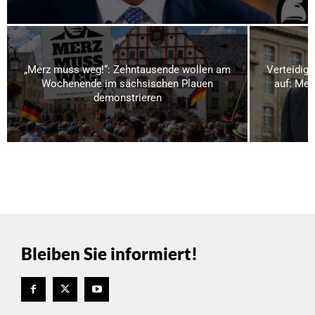
„Merz muss weg!“: Zehntausende wollen am
Verteidigu
Wochenende im sächsischen Plauen
auf: Meh
demonstrieren
Bleiben Sie informiert!