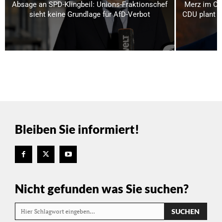
Absage an SPD-Klingbeil: Unions-Fraktionschef
Merz im Os
sieht keine Grundlage für AfD-Verbot
CDU plant bi
Bleiben Sie informiert!
Nicht gefunden was Sie suchen?
SUCHEN
Hier Schlagwort eingeben…