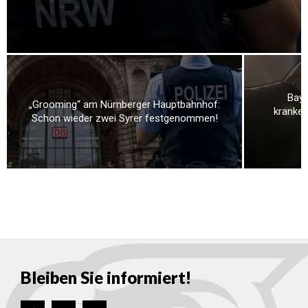
Baye
„Grooming“ am Nürnberger Hauptbahnhof:
kranken
Schon wieder zwei Syrer festgenommen!
Bleiben Sie informiert!