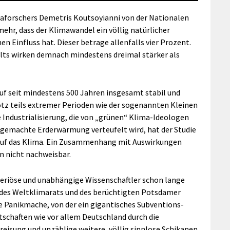
maforschers Demetris Koutsoyianni von der Nationalen
ehr, dass der Klimawandel ein völlig natürlicher
en Einfluss hat. Dieser betrage allenfalls vier Prozent.
lts wirken demnach mindestens dreimal stärker als
auf seit mindestens 500 Jahren insgesamt stabil und
tz teils extremer Perioden wie der sogenannten Kleinen
 Industrialisierung, die von „grünen“ Klima-Ideologen
gemachte Erderwärmung verteufelt wird, hat der Studie
s auf das Klima. Ein Zusammenhang mit Auswirkungen
n nicht nachweisbar.
 seriöse und unabhängige Wissenschaftler schon lange
 des Weltklimarats und des berüchtigten Potsdamer
te Panikmache, von der ein gigantisches Subventions-
schaften wie vor allem Deutschland durch die
isung und unzählige weitere, völlig sinnlose Schikanen