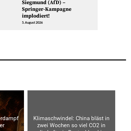
Siegmund (AfD) –
Springer-Kampagne
implodiert!
5. August 2026
erdampf
Klimaschwindel: China bläst in
er
zwei Wochen so viel CO2 in