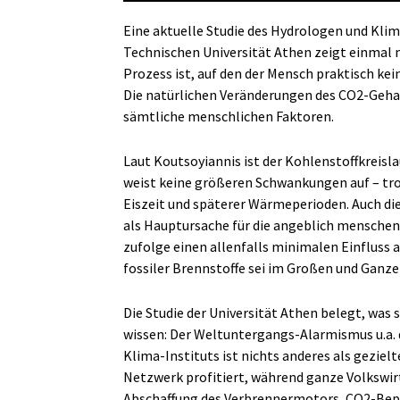
Eine aktuelle Studie des Hydrologen und Kli
Technischen Universität Athen zeigt einmal m
Prozess ist, auf den der Mensch praktisch kein
Die natürlichen Veränderungen des CO2-Geha
sämtliche menschlichen Faktoren.
Laut Koutsoyiannis ist der Kohlenstoffkreisl
weist keine größeren Schwankungen auf – tro
Eiszeit und späterer Wärmeperioden. Auch die
als Hauptursache für die angeblich menschen
zufolge einen allenfalls minimalen Einflus
fossiler Brennstoffe sei im Großen und Ganze
Die Studie der Universität Athen belegt, was
wissen: Der Weltuntergangs-Alarmismus u.a.
Klima-Instituts ist nichts anderes als geziel
Netzwerk profitiert, während ganze Volkswirt
Abschaffung des Verbrennermotors, CO2-Bepre