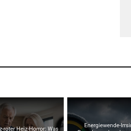
Energiewende-Irrsi
-roter Heiz-Horror: Was