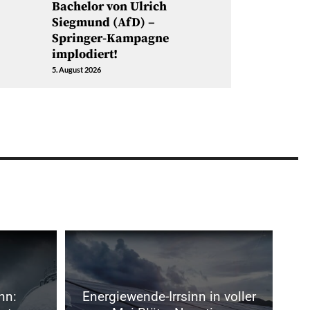
Bachelor von Ulrich
Siegmund (AfD) –
Springer-Kampagne
implodiert!
5. August 2026
nn:
Energiewende-Irrsinn in voller