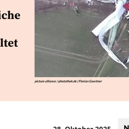
iche
ltet
picture alliance / photothek.de | Florian Gaertner
N
28. Oktober 2025