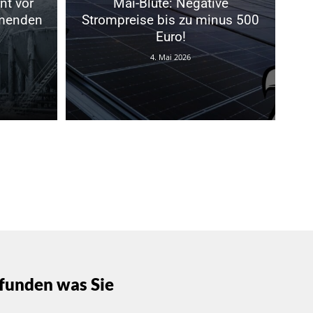
nt vor
Mai-Blüte: Negative
menden
Strompreise bis zu minus 500
Euro!
4. Mai 2026
funden was Sie