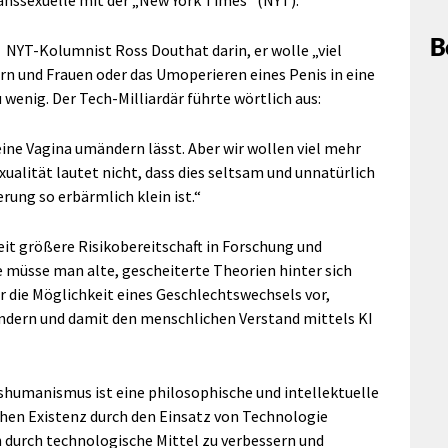
nssexuelle mit der „New York Times“ (NYT).
B
 NYT-Kolumnist Ross Douthat darin, er wolle „viel
rn und Frauen oder das Umoperieren eines Penis in eine
u wenig. Der Tech-Milliardär führte wörtlich aus:
 eine Vagina umändern lässt. Aber wir wollen viel mehr
ualität lautet nicht, dass dies seltsam und unnatürlich
erung so erbärmlich klein ist.“
it größere Risikobereitschaft in Forschung und
e müsse man alte, gescheiterte Theorien hinter sich
 die Möglichkeit eines Geschlechtswechsels vor,
ndern und damit den menschlichen Verstand mittels KI
humanismus ist eine philosophische und intellektuelle
hen Existenz durch den Einsatz von Technologie
 durch technologische Mittel zu verbessern und