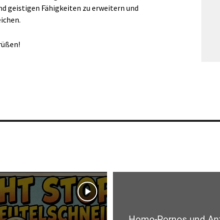
nd geistigen Fähigkeiten zu erweitern und
ichen.
rüßen!
Homo-Pornos und Ant