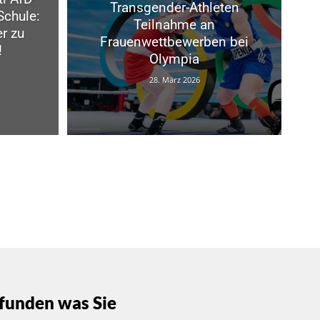
Transgender-Athleten
Schule:
Teilnahme an
r zu
Frauenwettbewerben bei
!
Olympia
28. März 2026
funden was Sie