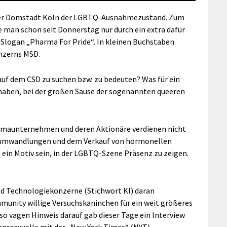
er Domstadt Köln der LGBTQ-Ausnahmezustand. Zum
man schon seit Donnerstag nur durch ein extra dafür
Slogan „Pharma For Pride“. In kleinen Buchstaben
nzerns MSD.
auf dem CSD zu suchen bzw. zu bedeuten? Was für ein
haben, bei der großen Sause der sogenannten queeren
armaunternehmen und deren Aktionäre verdienen nicht
sumwandlungen und dem Verkauf von hormonellen
ein Motiv sein, in der LGBTQ-Szene Präsenz zu zeigen.
und Technologiekonzerne (Stichwort KI) daran
mmunity willige Versuchskaninchen für ein weit größeres
so vagen Hinweis darauf gab dieser Tage ein Interview