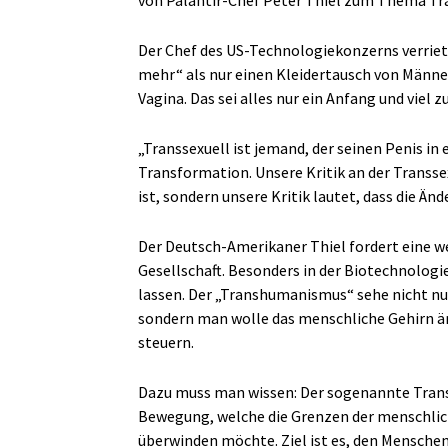
von Palantir-Chef Peter Thiel zum Thema Tra
Der Chef des US-Technologiekonzerns verriet
mehr“ als nur einen Kleidertausch von Männe
Vagina. Das sei alles nur ein Anfang und viel z
„Transsexuell ist jemand, der seinen Penis in
Transformation. Unsere Kritik an der Transsex
ist, sondern unsere Kritik lautet, dass die Änd
Der Deutsch-Amerikaner Thiel fordert eine we
Gesellschaft. Besonders in der Biotechnologi
lassen. Der „Transhumanismus“ sehe nicht nur
sondern man wolle das menschliche Gehirn ä
steuern.
Dazu muss man wissen: Der sogenannte Trans
Bewegung, welche die Grenzen der menschlic
überwinden möchte. Ziel ist es, den Menschen