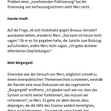
Problem einer „zunehmenden Politisierung“ bei der
Ernennung von Verfassungsrichtern sieht Merz nicht.
Kanzler kneift
Auf die Frage, ob sich Vorbehalte gegen Brosius-Gersdorf
ausräumen ließen, erwiderte Merz: „Das kann ich heute nicht
sagen.“ Ob er es für gegeben halte, die Juristin zum Rückzug
aufzufordern, wollte Merz nicht sagen: „Ich gebe da keine
öffentlichen Empfehlungen.“
Mehr Bürgergeld
Erkennbar war der Versuch von Merz, möglichst schnell zu
einem innenpolitischen Themenwechsel zu kommen, weshalb
der Kanzler eine neue Diskussion um das sogenannte
„Bürgergeld“ eröffnete: „Ich glaube nach wie vor, dass das
System so nicht weiter funktioniert, das müssen wir
reformieren“, so Merz. Es gehe vor allem darum, dass
diejenigen, die die Hilfe des Staates wirklich benötigten,
diese auch bekommen. „Da wäre ich sogar bereit, bei