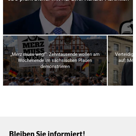
„Merz muss weg!“: Zehntausende wollen am
Verteidigu
Wochenende im sächsischen Plauen
auf: Meh
demonstrieren
Bleiben Sie informiert!