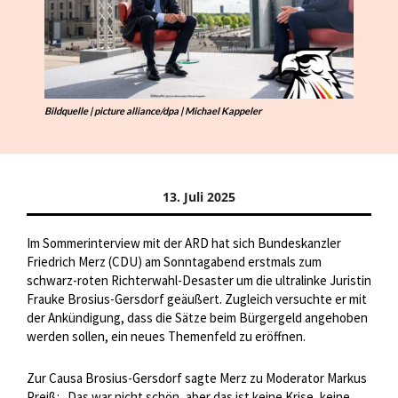
Bildquelle | picture alliance/dpa | Michael Kappeler
13. Juli 2025
Im Sommerinterview mit der ARD hat sich Bundeskanzler
Friedrich Merz (CDU) am Sonntagabend erstmals zum
schwarz-roten Richterwahl-Desaster um die ultralinke Juristin
Frauke Brosius-Gersdorf geäußert. Zugleich versuchte er mit
der Ankündigung, dass die Sätze beim Bürgergeld angehoben
werden sollen, ein neues Themenfeld zu eröffnen.
Zur Causa Brosius-Gersdorf sagte Merz zu Moderator Markus
Preiß: „Das war nicht schön, aber das ist keine Krise, keine