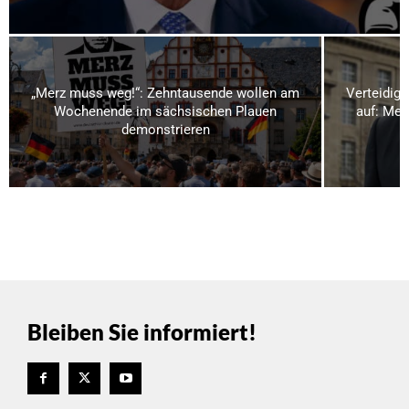
„Merz muss weg!“: Zehntausende wollen am
Verteidigu
Wochenende im sächsischen Plauen
auf: Meh
demonstrieren
Bleiben Sie informiert!