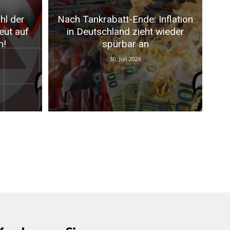
hl der
Nach Tankrabatt-Ende: Inflation
eut auf
in Deutschland zieht wieder
n!
spürbar an
30. Juli 2026