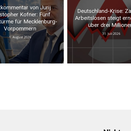
kommentar von Jurij
Deutschland-Krise: Za
stopher Kofner: Fünf
Arbeitslosen steigt ern
türme für Mecklenburg-
über drei Millione
Vorpommern
31. Juli 2026
1. August 2026