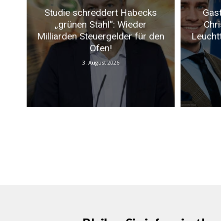
Studie schreddert Habecks
Gast
„grünen Stahl“: Wieder
Chri
Milliarden Steuergelder für den
Leucht
Ofen!
3. August 2026