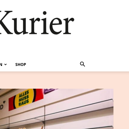
N
SHOP