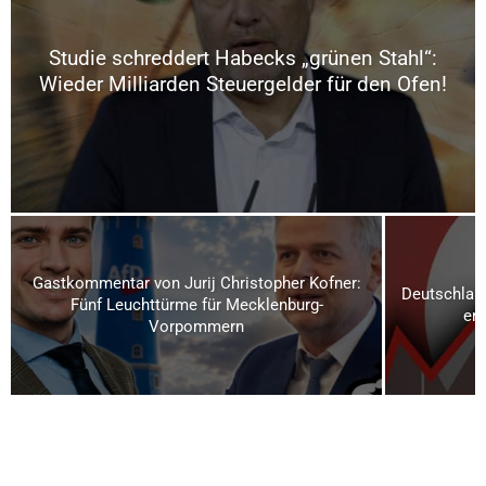
Studie schreddert Habecks „grünen Stahl“:
Wieder Milliarden Steuergelder für den Ofen!
Gastkommentar von Jurij Christopher Kofner:
Deutschland
Fünf Leuchttürme für Mecklenburg-
ern
Vorpommern