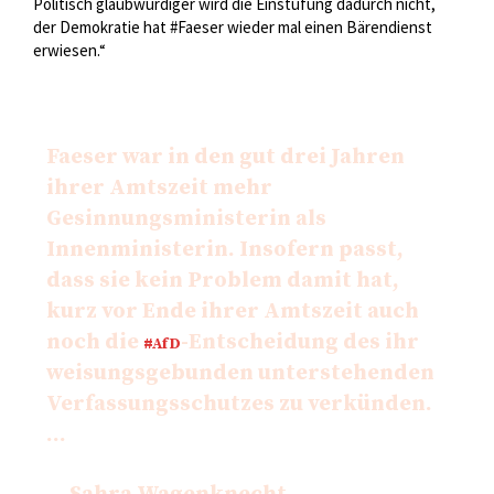
Politisch glaubwürdiger wird die Einstufung dadurch nicht,
der Demokratie hat #Faeser wieder mal einen Bärendienst
erwiesen.“
Faeser war in den gut drei Jahren
ihrer Amtszeit mehr
Gesinnungsministerin als
Innenministerin. Insofern passt,
dass sie kein Problem damit hat,
kurz vor Ende ihrer Amtszeit auch
noch die
-Entscheidung des ihr
#AfD
weisungsgebunden unterstehenden
Verfassungsschutzes zu verkünden.
…