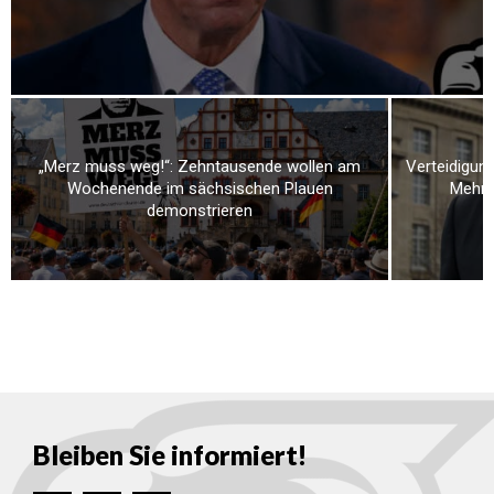
„Merz muss weg!“: Zehntausende wollen am
Verteidigung
Wochenende im sächsischen Plauen
Mehr a
demonstrieren
Bleiben Sie informiert!