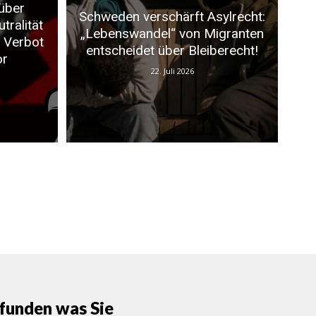
über
Schweden verschärft Asylrecht:
tralität
„Lebenswandel“ von Migranten
t Verbot
entscheidet über Bleiberecht!
or
22. Juli 2026
funden was Sie