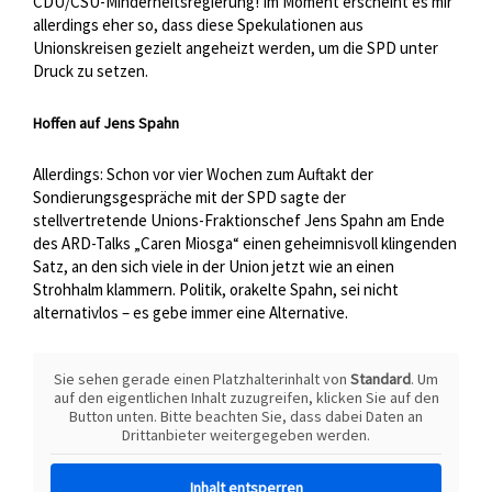
CDU/CSU-Minderheitsregierung! Im Moment erscheint es mir
allerdings eher so, dass diese Spekulationen aus
Unionskreisen gezielt angeheizt werden, um die SPD unter
Druck zu setzen.
Hoffen auf Jens Spahn
Allerdings: Schon vor vier Wochen zum Auftakt der
Sondierungsgespräche mit der SPD sagte der
stellvertretende Unions-Fraktionschef Jens Spahn am Ende
des ARD-Talks „Caren Miosga“ einen geheimnisvoll klingenden
Satz, an den sich viele in der Union jetzt wie an einen
Strohhalm klammern. Politik, orakelte Spahn, sei nicht
alternativlos – es gebe immer eine Alternative.
Sie sehen gerade einen Platzhalterinhalt von
Standard
. Um
auf den eigentlichen Inhalt zuzugreifen, klicken Sie auf den
Button unten. Bitte beachten Sie, dass dabei Daten an
Drittanbieter weitergegeben werden.
Inhalt entsperren