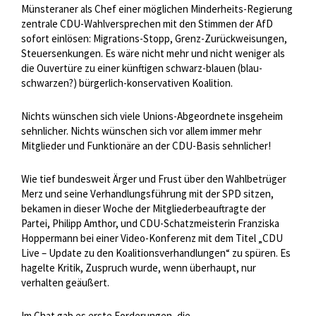
Münsteraner als Chef einer möglichen Minderheits-Regierung
zentrale CDU-Wahlversprechen mit den Stimmen der AfD
sofort einlösen: Migrations-Stopp, Grenz-Zurückweisungen,
Steuersenkungen. Es wäre nicht mehr und nicht weniger als
die Ouvertüre zu einer künftigen schwarz-blauen (blau-
schwarzen?) bürgerlich-konservativen Koalition.
Nichts wünschen sich viele Unions-Abgeordnete insgeheim
sehnlicher. Nichts wünschen sich vor allem immer mehr
Mitglieder und Funktionäre an der CDU-Basis sehnlicher!
Wie tief bundesweit Ärger und Frust über den Wahlbetrüger
Merz und seine Verhandlungsführung mit der SPD sitzen,
bekamen in dieser Woche der Mitgliederbeauftragte der
Partei, Philipp Amthor, und CDU-Schatzmeisterin Franziska
Hoppermann bei einer Video-Konferenz mit dem Titel „CDU
Live – Update zu den Koalitionsverhandlungen“ zu spüren. Es
hagelte Kritik, Zuspruch wurde, wenn überhaupt, nur
verhalten geäußert.
Im Chat gab es erste Forderungen, die