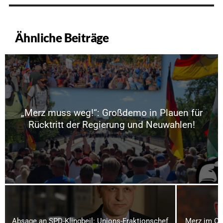
Ähnliche Beiträge
„Merz muss weg!“: Großdemo in Plauen für
Rücktritt der Regierung und Neuwahlen!
Absage an SPD-Klingbeil: Unions-Fraktionschef
Merz im Os