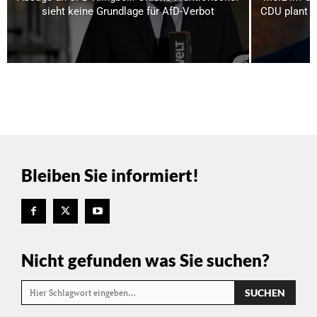
sieht keine Grundlage für AfD-Verbot
CDU plant bi
Bleiben Sie informiert!
Nicht gefunden was Sie suchen?
SUCHEN
Hier Schlagwort eingeben…