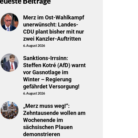
eueste Beiträge
Merz im Ost-Wahlkampf
unerwünscht: Landes-
CDU plant bisher mit nur
zwei Kanzler-Auftritten
6. August 2026
Sanktions-Irrsinn:
Steffen Kotré (AfD) warnt
vor Gasnotlage im
Winter – Regierung
gefährdet Versorgung!
6. August 2026
„Merz muss weg!“:
Zehntausende wollen am
Wochenende im
sächsischen Plauen
demonstrieren