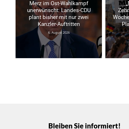
Merz im Ost-Wahlkampf
„
unerwünscht: Landes-CDU
Zeh
plant bisher mit nur zwei
Woche
Kanzler-Auftritten
Pl
6. August 2026
Bleiben Sie informiert!