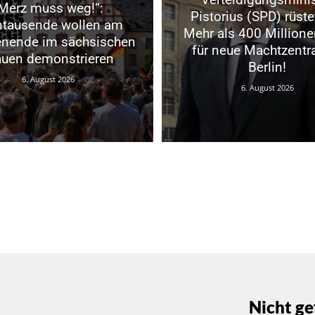
Merz muss weg!“:
Pistorius (SPD) rüste
ntausende wollen am
Mehr als 400 Millione
nende im sächsischen
für neue Machtzentra
auen demonstrieren
Berlin!
6. August 2026
6. August 2026
Nicht ge